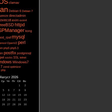
tOS
clamav
ian
Debian 6
Debian 7
directadmin
queeze
ovecot
exim
exim4
httpd
reeBSD
SPManager
kong
mysql
od_rpaf
perl
enssl
OpenVZ
pm
php5
php5.3
postfix
in
postgresql
pet
socks
SSL
telnet
ndows
Windows7
 7
zend optimizer
 php
Август 2026
Ср
Чт
Пт
Сб
Вс
1
2
5
6
7
8
9
12
13
14
15
16
19
20
21
22
23
26
27
28
29
30