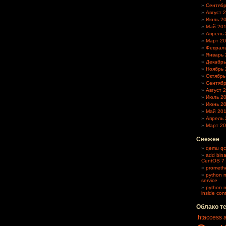
Сентябр
Август 
Июль 2
Май 20
Апрель 
Март 20
Февраль
Январь 
Декабрь
Ноябрь 
Октябрь
Сентябр
Август 
Июль 2
Июнь 2
Май 20
Апрель 
Март 2
Свежее
qemu qc
add bina
CentOS 7
promethe
python m
service
python m
inside con
Облако т
.htaccess