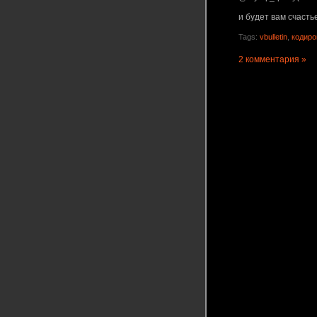
и будет вам счастье
Tags:
vbulletin
,
кодиро
2 комментария »