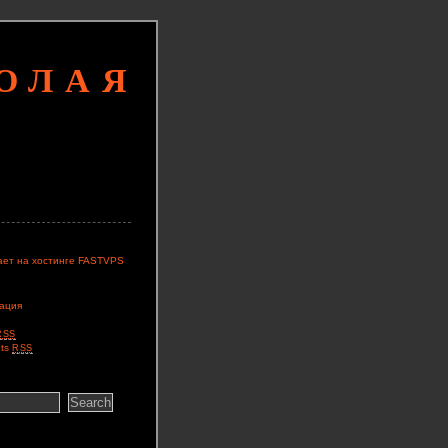
КОЛАЯ
ает на хостинге FASTVPS
ация
RSS
ts
RSS