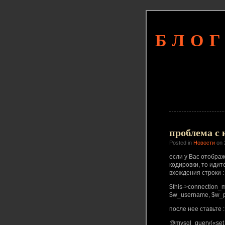
БЛОГ
проблема с 
Posted in
Новости
on 
если у Вас отображ
кодировки, то идит
вхождения строки :
$this->connection_
$w_username, $w_pa
после нее ставьте :
@mysql_query(«set 