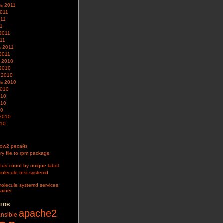
ь 2011
2011
011
11
2011
11
 2011
2011
 2010
2010
 2010
ь 2010
2010
010
010
10
2010
010
ow2 ресайз
ry file to rpm package
us count by unique label
olecule test systemd
olecule systemd services
tainer
егов
apache2
ansible