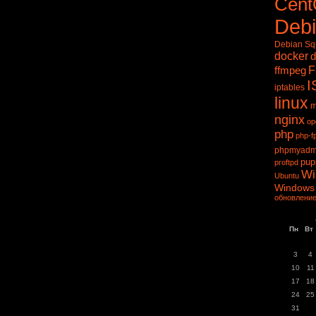
Cen
Deb
Debian S
docker
d
ffmpeg
F
I
iptables
linux
m
nginx
op
php
php-f
phpmyadm
pup
proftpd
Wi
Ubuntu
Windows
обновление
Пн
Вт
3
4
10
11
17
18
24
25
31