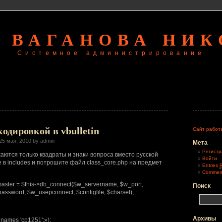
 ВАГАНОВА НИ
Системное администрирование
кодировкой в vbulletin
Сайт работ
25 мая, 2010 by admin
Мета
Регистр
аются только квадраты и знаки вопроса вместо русской
Войти
е в includes и потрошите файл class_core.php на предмет
Entries
Commen
master = $this->db_connect($w_servername, $w_port,
Поиск
ssword, $w_usepconnect, $configfile, $charset);
Архивы
names 'cp1251';»);