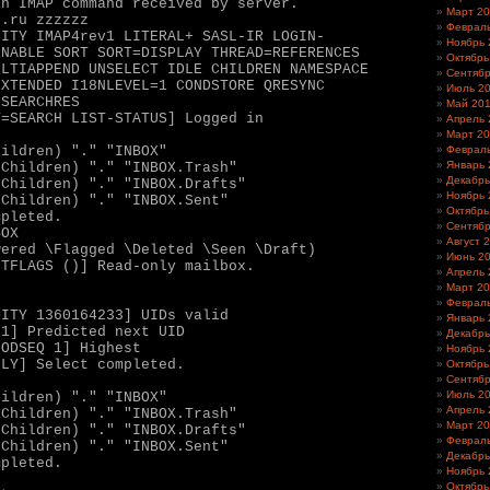
in IMAP command received by server.
Март 2
x.ru zzzzzz
Феврал
LITY IMAP4rev1 LITERAL+ SASL-IR LOGIN-
Ноябрь 
ENABLE SORT SORT=DISPLAY THREAD=REFERENCES
Октябрь
ULTIAPPEND UNSELECT IDLE CHILDREN NAMESPACE
Сентябр
EXTENDED I18NLEVEL=1 CONDSTORE QRESYNC
Июль 2
 SEARCHRES
Май 20
T=SEARCH LIST-STATUS] Logged in
Апрель 
"
Март 2
hildren) "." "INBOX"
Феврал
Январь 
oChildren) "." "INBOX.Trash"
Декабрь
oChildren) "." "INBOX.Drafts"
Ноябрь 
oChildren) "." "INBOX.Sent"
Октябрь
mpleted.
Сентябр
BOX
Август 
wered \Flagged \Deleted \Seen \Draft)
Июнь 2
NTFLAGS ()] Read-only mailbox.
Апрель 
Март 2
Феврал
DITY 1360164233] UIDs valid
Январь 
 1] Predicted next UID
Декабрь
MODSEQ 1] Highest
Ноябрь 
NLY] Select completed.
Октябрь
"
Сентябр
Июль 2
hildren) "." "INBOX"
Апрель 
oChildren) "." "INBOX.Trash"
Март 2
oChildren) "." "INBOX.Drafts"
Феврал
oChildren) "." "INBOX.Sent"
Декабрь
mpleted.
Ноябрь 
Октябрь