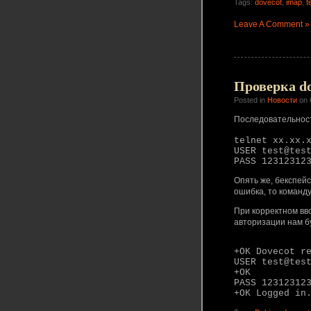
Tags:
dovecot
,
imap
,
t
Leave A Comment »
Проверка do
Posted in
Новости
on 
Последовательност
telnet xx.xx.
USER test@tes
PASS 12312312
Опять же, бекспей
ошибка, то команд
При корректном вв
авторизации нам б
+OK Dovecot r
USER test@tes
+OK
PASS 12312312
+OK Logged in