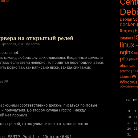
Cen
,
telnet
Deb
Debian S
docker
d
ffmpeg
F
I
ервера на открытый релей
iptables
linux
6 февраля, 2013 by admin
m
nginx
рез telnet.
op
ь команд в обоих случаях одинакова. Введенные символы
php
php-f
этому если ввели неверно, то придется переподключаться.
phpmyadm
ть ровно так, как написано ниже, так как синтаксис
pup
proftpd
Wi
Ubuntu
Windows
.xx 25
обновление
Пн
Вт
 скобками соответственно должны писаться почтовые
и получателя. Во втором случае ( rcpt to ) между
3
4
ой нет пробела.
10
11
17
18
крыт релей, то получим в итоге вот такое полотно
24
25
31
com ESMTP Postfix (Debian/GNU)