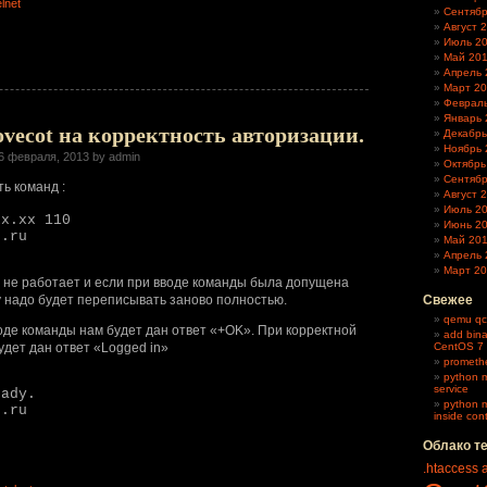
elnet
Сентябр
Август 
Июль 2
Май 20
Апрель 
Март 20
Февраль
Январь 
vecot на корректность авторизации.
Декабрь
Ноябрь 
6 февраля, 2013 by admin
Октябрь
Сентябр
ь команд :
Август 
Июль 2
xx.xx 110
Июнь 2
t.ru
Май 20
3
Апрель 
Март 2
с не работает и если при вводе команды была допущена
у надо будет переписывать заново полностью.
Свежее
qemu qc
оде команды нам будет дан ответ «+OK». При корректной
add bina
удет дан ответ «Logged in»
CentOS 7
promethe
python m
service
eady.
python m
t.ru
inside con
3
Облако т
.
.htaccess