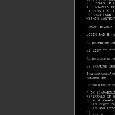
REFERRALS ID 
THREAD=REFS M
UIDPLUS LIST-
ESEARCH ESORT
WITHIN CONTEX
В случае неудачи :
LOGIN BAD Err
Далее смотрим спи
a2 LIST "" "*
Далее можем просм
a3 EXAMINE IN
В начале каждой к
инкрементом.
Вот так выглядит 
* OK [CAPABIL
REFERRALS ID 
Dovecot ready
LOGIN xx@xx.r
LOGIN BAD Err
a1