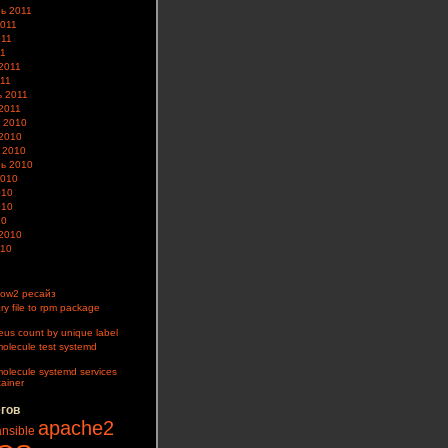
ь 2011
2011
011
11
2011
11
 2011
2011
 2010
2010
 2010
ь 2010
2010
010
010
10
2010
010
ow2 ресайз
ry file to rpm package
us count by unique label
olecule test systemd
olecule systemd services
tainer
егов
apache2
ansible