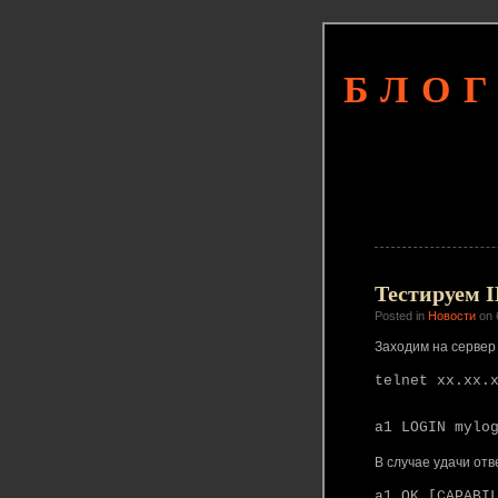
БЛОГ
Тестируем I
Posted in
Новости
on 
Заходим на сервер
telnet xx.xx.
a1 LOGIN mylo
В случае удачи отве
a1 OK [CAPABI