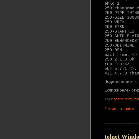
ehlo 1
250-changeme.
250-PIPELININ
250-SIZE 3000
250-VRFY
250-ETRN
250-STARTTLS
250-AUTH PLAI
250-ENHANCEDS
250-8BITMIME
250 DSN
mail from: <>
250 2.1.0 Ok
rcpt to:<>
554 5.7.1 <>:
421 4.7.0 cha
Подключение к
Если же релей откры
Tags:
postfix relay
,
tel
2 комментария »
telnet Wind