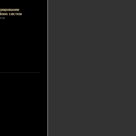
рирование
dows систем
m.ru