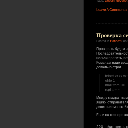
Tags:
Debian
,
dovecot
Leave A Comment »
Проверка с
Posted in
Новости
on 
Проверять будем че
Последовательност
нельзя править, по
Команды надо вводи
довольно строг
telnet xx.xx.xx
ehlo 1
mail from: <>
rcpt to:<>
Между квадратными
ящики отправителя 
двоеточием и скобк
Если на сервере за
220 changeme.