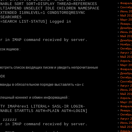
Феврал
ENABLE SORT SORT=DISPLAY THREAD=REFERENCES
Сентябр
ULTIAPPEND UNSELECT IDLE CHILDREN NAMESPACE
Июнь 2
EXTENDED I18NLEVEL=1 CONDSTOREQRESYNC
Май 20
 SEARCHRES
Март 2
T=SEARCH LIST-STATUS] Logged in
Январь 
Декабрь
Июнь 2
Май 20
or in IMAP command received by server.
Декабрь
Ноябрь 
Октябрь
сок ящиков :
Август 
Май 20
"
Апрель 
Март 2
отреть список входящих писем и увидеть непрочитанные
Феврал
Декабрь
BOX
Октябрь
Сентябр
оманды в обязательном порядке выставлять «a» с
Август 
Июнь 2
Май 20
успешный коннект и обмен информацией :
Апрель 
Март 2
ITY IMAP4rev1 LITERAL+ SASL-IR LOGIN-
Феврал
ENABLE STARTTLS AUTH=PLAIN AUTH=LOGIN]
Январь 
Октябрь
.
Август 
u zzzzzz
Июнь 2
or in IMAP command received by server.
Май 20
Апрель 