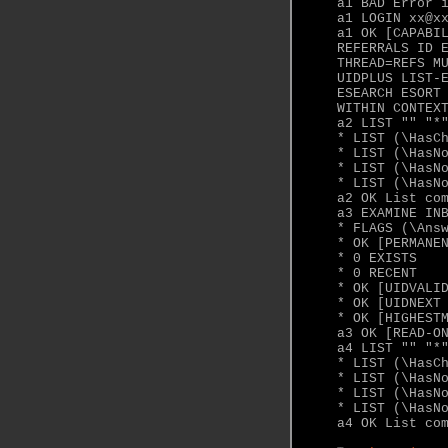
a1 BAD Error 
a1 LOGIN xx@x
a1 OK [CAPABI
REFERRALS ID 
THREAD=REFS M
UIDPLUS LIST-
ESEARCH ESORT
WITHIN CONTEX
a2 LIST "" "*
* LIST (\HasC
* LIST (\HasN
* LIST (\HasN
* LIST (\HasN
a2 OK List co
a3 EXAMINE IN
* FLAGS (\Ans
* OK [PERMANE
* 0 EXISTS
* 0 RECENT
* OK [UIDVALI
* OK [UIDNEXT
* OK [HIGHEST
a3 OK [READ-O
a4 LIST "" "*
* LIST (\HasC
* LIST (\HasN
* LIST (\HasN
* LIST (\HasN
a4 OK List co