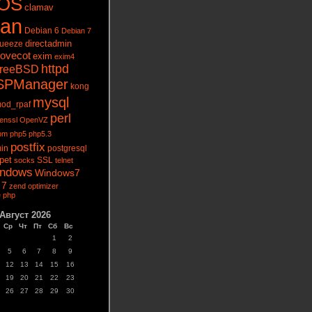
tOS
clamav
ian
Debian 6
Debian 7
directadmin
queeze
ovecot
exim
exim4
httpd
reeBSD
SPManager
kong
mysql
od_rpaf
perl
enssl
OpenVZ
pm
php5
php5.3
postfix
in
postgresql
pet
socks
SSL
telnet
ndows
Windows7
 7
zend optimizer
 php
Август 2026
Ср
Чт
Пт
Сб
Вс
1
2
5
6
7
8
9
12
13
14
15
16
19
20
21
22
23
26
27
28
29
30