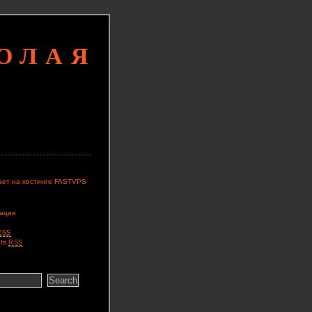
КОЛАЯ
ает на хостинге FASTVPS
ация
RSS
ts
RSS