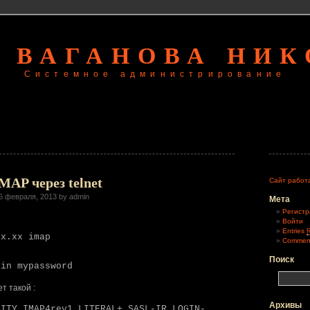
 ВАГАНОВА НИ
Системное администрирование
MAP через telnet
Сайт работ
6 февраля, 2013 by admin
Мета
Регистр
Войти
Entries
xx.xx imap
Commen
Поиск
gin mypassword
т такой :
Архивы
LITY IMAP4rev1 LITERAL+ SASL-IR LOGIN-