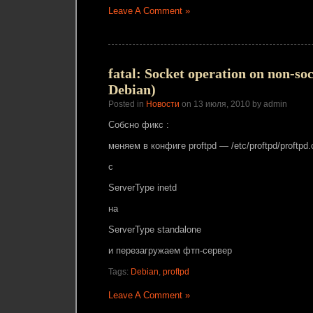
Leave A Comment »
fatal: Socket operation on non-s
Debian)
Posted in
Новости
on 13 июля, 2010 by admin
Собсно фикс :
меняем в конфиге proftpd — /etc/proftpd/proftpd.
c
ServerType inetd
на
ServerType standalone
и перезагружаем фтп-сервер
Tags:
Debian
,
proftpd
Leave A Comment »