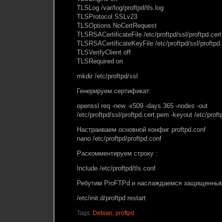
TLSLog /var/log/proftpd/tls.log
TLSProtocol SSLv23
TLSOptions NoCertRequest
TLSRSACertificateFile /etc/proftpd/ssl/proftpd.cer
TLSRSACertificateKeyFile /etc/proftpd/ssl/proftp
TLSVerifyClient off
TLSRequired on
mkdir /etc/proftpd/ssl
Генерируем сертификат:
openssl req -new -x509 -days 365 -nodes -out
/etc/proftpd/ssl/proftpd.cert.pem -keyout /etc/prof
Настраиваем основной конфиг proftpd.conf
nano /etc/proftpd/proftpd.conf
Раскомментируем строку :
Include /etc/proftpd/tls.conf
Ребутим ProFTPd и наслаждаемся защищенным
/etc/init.d/proftpd restart
Tags:
Debian
,
proftpd