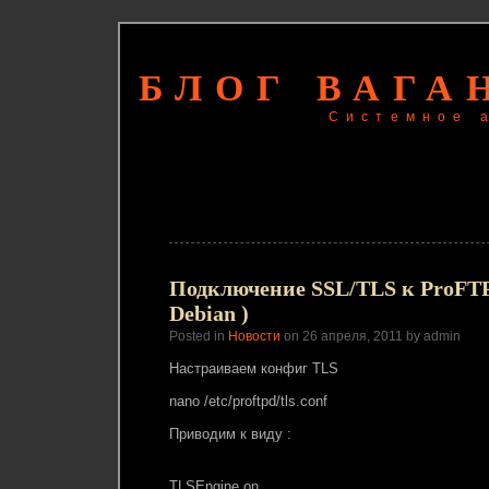
БЛОГ ВАГА
Системное 
Подключение SSL/TLS к ProFTPd 
Debian )
Posted in
Новости
on 26 апреля, 2011 by admin
Настраиваем конфиг TLS
nano /etc/proftpd/tls.conf
Приводим к виду :
TLSEngine on