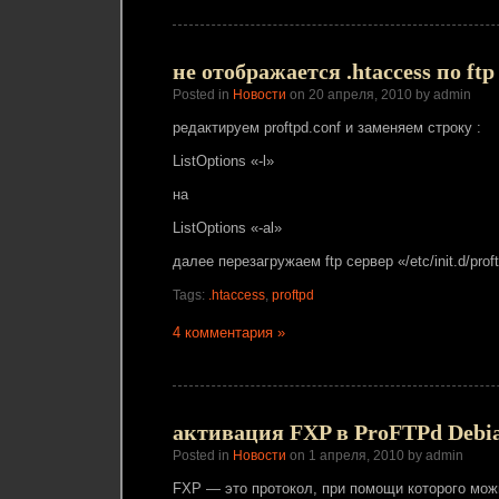
не отображается .htaccess по ft
Posted in
Новости
on 20 апреля, 2010 by admin
редактируем proftpd.conf и заменяем строку :
ListOptions «-l»
на
ListOptions «-al»
далее перезагружаем ftp сервер «/etc/init.d/prof
Tags:
.htaccess
,
proftpd
4 комментария »
активация FXP в ProFTPd Debi
Posted in
Новости
on 1 апреля, 2010 by admin
FXP — это протокол, при помощи которого мож