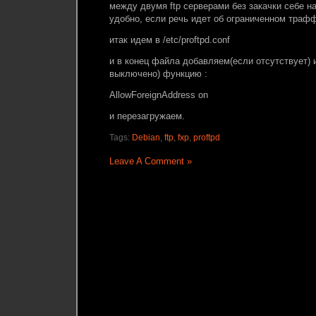
между двумя ftp серверами без закачки себе н
удобно, если речь идет об ограниченном трафф
итак идем в /etc/proftpd.conf
и в конец файла добавляем(если отсутствует)
выключено) функцию :
AllowForeignAddress on
и перезагружаем.
Tags:
Debian
,
ftp
,
fxp
,
proftpd
Leave A Comment »