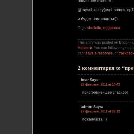
после нее ставьте :
@mysql_query(«set names 'cp12
и будет вам счастье))
Tags:
vbulletin
,
кодировка
This entry was posted on Вторник, 
Новости
. You can follow any respo
can
leave a response
, or
trackbac
2 комментария to “проб
bear
Says:
27 февраля, 2011 at 18:43
приогромнейшее спасибо!
admin
Says:
27 февраля, 2011 at 22:12
пожалуйста =)