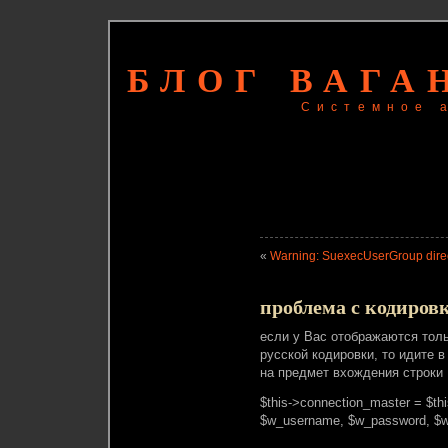
БЛОГ ВАГА
Системное 
«
Warning: SuexecUserGroup dire
проблема с кодировк
если у Вас отображаются толь
русской кодировки, то идите в
на предмет вхождения строки 
$this->connection_master = $th
$w_username, $w_password, $w_u