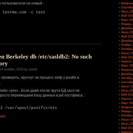
 пользователя на новый :
Феврал
Сентябр
Июнь 2
u testme.com -c test
Май 20
Март 2
Январь 
Декабрь
Июнь 2
Май 20
Декабрь
Ноябрь 
Октябрь
Август 
en Berkeley db /etc/sasldb2: No such
Май 20
Апрель 
tory
Март 2
14 ноября, 2013 by admin
Феврал
Декабрь
проверить, чрутнут ли процесс smtp у postfix в
Октябрь
.
Сентябр
Август 
либо «yes» . Если даже после чрута БД сасл не
Июнь 2
Май 20
росто перемещаем базу данных в jail постфикса :
Апрель 
Март 2
Феврал
b2 /var/spool/postfix/etc
Январь 
Октябрь
sasl
Август 
Июнь 2
Май 20
Апрель 