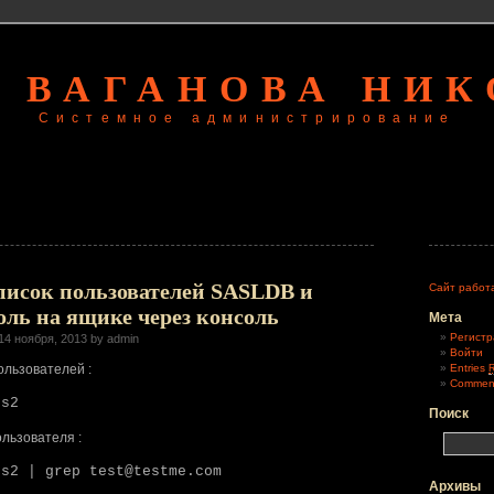
 ВАГАНОВА НИ
Системное администрирование
писок пользователей SASLDB и
Сайт работ
оль на ящике через консоль
Мета
Регистр
14 ноября, 2013 by admin
Войти
ользователей :
Entries
Commen
rs2
Поиск
льзователя :
rs2 | grep test@testme.com
Архивы