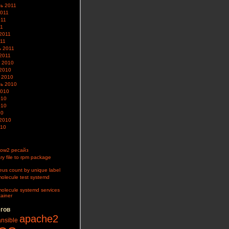
ь 2011
2011
011
11
2011
11
 2011
2011
 2010
2010
 2010
ь 2010
2010
010
010
10
2010
010
ow2 ресайз
ry file to rpm package
us count by unique label
olecule test systemd
olecule systemd services
tainer
егов
apache2
ansible