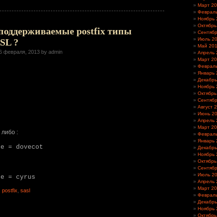
Март 2
Феврал
Ноябрь 
Октябрь
поддерживаемые postfix типы
Сентябр
Июль 2
SL ?
Май 20
6 февраля, 2013 by admin
Апрель 
Март 2
Феврал
Январь 
Декабрь
Ноябрь 
Октябрь
Сентябр
Август 
Июнь 2
Апрель 
Март 2
 либо :
Феврал
Январь 
pe = dovecot
Декабрь
Ноябрь 
Октябрь
Сентябр
Июль 2
pe = cyrus
Апрель 
Март 2
,
postfix
,
sasl
Феврал
Декабрь
Ноябрь 
Октябрь