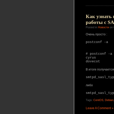
Как узнать 
работы с SA
Posted in
Новости
on 
Очень просто :
postconf -a
# postconf -a
cyrus
dovecot
В итоге получается
smtpd_sasl_ty
либо
smtpd_sasl_ty
Tags:
CentOS
,
Debian
Leave A Comment »