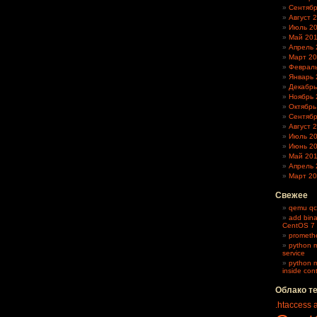
Сентябр
Август 
Июль 2
Май 20
Апрель 
Март 20
Февраль
Январь 
Декабрь
Ноябрь 
Октябрь
Сентябр
Август 
Июль 2
Июнь 2
Май 20
Апрель 
Март 2
Свежее
qemu qc
add bina
CentOS 7
promethe
python m
service
python m
inside con
Облако т
.htaccess