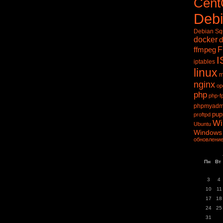
Cen
Deb
Debian S
docker
d
ffmpeg
F
I
iptables
linux
m
nginx
op
php
php-f
phpmyadm
pup
proftpd
Wi
Ubuntu
Windows
обновление
Пн
Вт
3
4
10
11
17
18
24
25
31