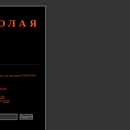
КОЛАЯ
ает на хостинге FASTVPS
ация
RSS
ts
RSS