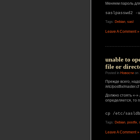
Меняем пароль для
saslpasswd2 -
Tags:
Debian
,
sasl
Leave A Comment »
unable to op
file or direc
Posted in
Новости
on 
Прежде всего, надо 
/etc/postfix/master.cf 
Должно стоять «-» 
определяется, то п
cp /etc/sasld
Tags:
Debian
,
postfix
,
Leave A Comment »