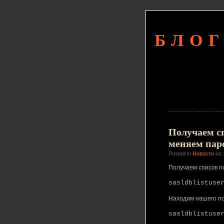
БЛОГ
Получаем с
меняем пар
Posted in
Новости
on 
Получаем список п
sasldblistuse
Находим нашего по
sasldblistuse