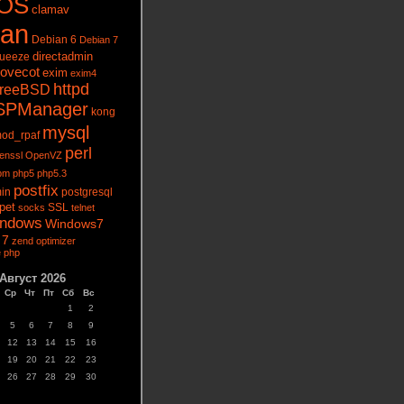
tOS
clamav
ian
Debian 6
Debian 7
directadmin
queeze
ovecot
exim
exim4
httpd
reeBSD
SPManager
kong
mysql
od_rpaf
perl
enssl
OpenVZ
pm
php5
php5.3
postfix
in
postgresql
pet
socks
SSL
telnet
ndows
Windows7
 7
zend optimizer
 php
Август 2026
Ср
Чт
Пт
Сб
Вс
1
2
5
6
7
8
9
12
13
14
15
16
19
20
21
22
23
26
27
28
29
30