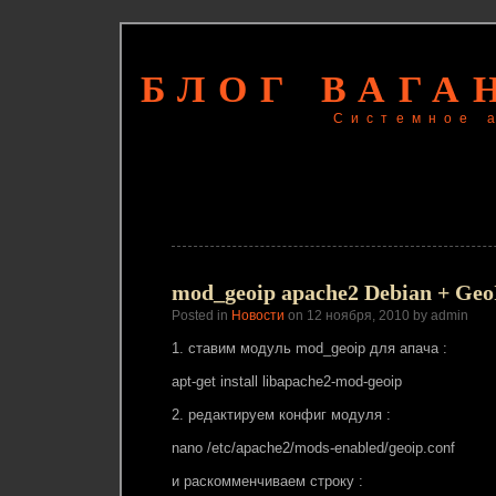
БЛОГ ВАГА
Системное 
mod_geoip apache2 Debian + Ge
Posted in
Новости
on 12 ноября, 2010 by admin
1. ставим модуль mod_geoip для апача :
apt-get install libapache2-mod-geoip
2. редактируем конфиг модуля :
nano /etc/apache2/mods-enabled/geoip.conf
и раскомменчиваем строку :