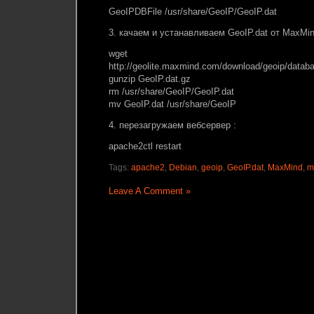
GeoIPDBFile /usr/share/GeoIP/GeoIP.dat
3. качаем и устанавливаем GeoIP.dat от MaxMi
wget
http://geolite.maxmind.com/download/geoip/datab
gunzip GeoIP.dat.gz
rm /usr/share/GeoIP/GeoIP.dat
mv GeoIP.dat /usr/share/GeoIP
4. перезагружаем вебсервер :
apache2ctl restart
Tags:
apache2
,
Debian
,
geoip
,
GeoIP.dat
,
MaxMind
,
m
Leave A Comment »