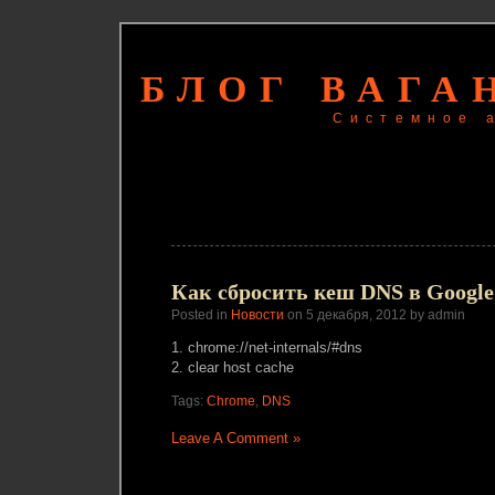
БЛОГ ВАГА
Системное 
Как сбросить кеш DNS в Googl
Posted in
Новости
on 5 декабря, 2012 by admin
1. chrome://net-internals/#dns
2. clear host cache
Tags:
Chrome
,
DNS
Leave A Comment »