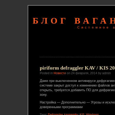
БЛОГ ВАГА
Системное 
piriform defraggler KAV / KIS 2
Posted in
Новости
on 24 февраля, 2014 by admin
Даже при выключенном антивирусе дефргагмент
системе закрыт доступ к изменению файлов ан
открыть, требуется добавить ПО для дефрагме
зону.
Настройка — Дополнительно — Угрозы и искл
доверенными программами
Tags:
Defraggler
,
kaspersky
,
KIS
,
Windows