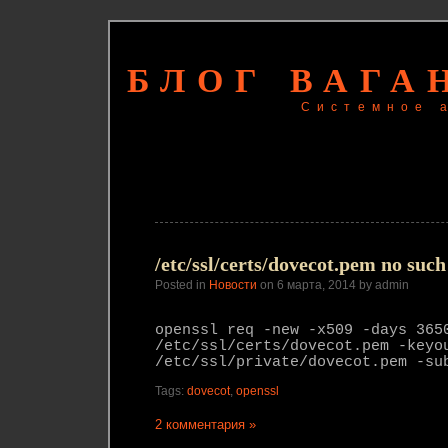
БЛОГ ВАГА
Системное 
/etc/ssl/certs/dovecot.pem no such 
Posted in
Новости
on 6 марта, 2014 by admin
openssl req -new -x509 -days 365
/etc/ssl/certs/dovecot.pem -keyo
/etc/ssl/private/dovecot.pem -su
Tags:
dovecot
,
openssl
2 комментария »