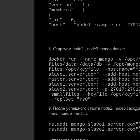
"_id" : "rs0",
"version" : 1,r
"members" : [
{
"_id" : 0,
"host" : "node1.example.com:2701
}
]
}
8. Стартуем node2 , node3 mongo docker
docker run --name mongo -v /opt/
files/data:/data/db -v /opt/mong
files:/opt/keyfile --hostname="m
slave1.server.com" --add-host mo
master.server.com:
--add-host mo
slave1.server.com:
--add-host mo
slave2.server.com:
-p 27017:27017
-smallfiles --keyFile /opt/keyfi
--replSet "rs0"
9. После успешного старта node2, node3 заход
подключаем слейвы :
rs.add("mongo-slave1.server.com"
rs.add("mongo-slave2.server.com"