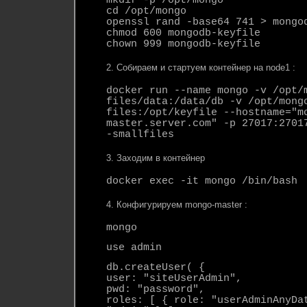
mkdir -p /opt/mongo
cd /opt/mongo
openssl rand -base64 741 > mongo
chmod 600 mongodb-keyfile
chown 999 mongodb-keyfile
2. Собираем и стартуем контейнер на node1 :
docker run --name mongo -v /opt/
files/data:/data/db -v /opt/mong
files:/opt/keyfile --hostname="m
master.server.com" -p 27017:2701
-smallfiles
3. Заходим в контейнер
docker exec -it mongo /bin/bash
4. Конфигурируем mongo-master :
mongo
use admin
db.createUser( {
user: "siteUserAdmin",
pwd: "password",
roles: [ { role: "userAdminAnyDa