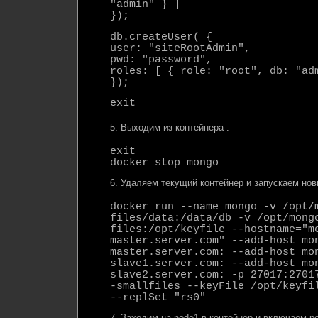
"admin" } ]
});
db.createUser( {
user: "siteRootAdmin",
pwd: "password",
roles: [ { role: "root", db: "ad
});
exit
5. Выходим из контейнера :
exit
docker stop mongo
6. Удаляем текущий контейнер и запускаем нов
docker run --name mongo -v /opt/
files/data:/data/db -v /opt/mong
files:/opt/keyfile --hostname="m
master.server.com" --add-host mo
master.server.com:
--add-host mo
slave1.server.com:
--add-host mo
slave2.server.com:
-p 27017:27017
-smallfiles --keyFile /opt/keyfi
--replSet "rs0"
7. Заходим на node1 в контейнер и включаем р