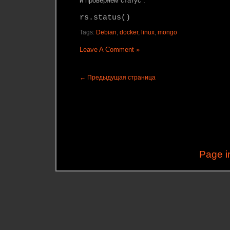
и проверяем статус :
rs.status()
Tags:
Debian
,
docker
,
linux
,
mongo
Leave A Comment »
← Предыдущая страница
Page i