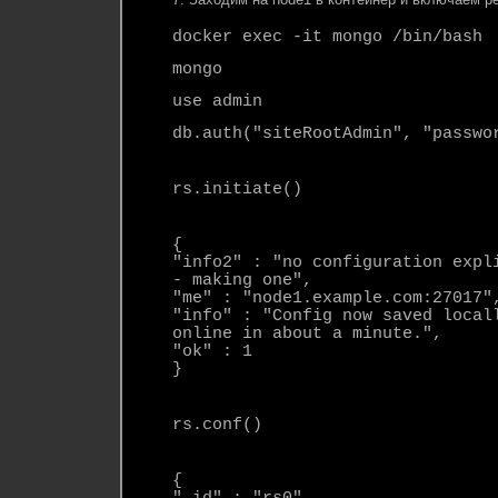
docker exec -it mongo /bin/bash
mongo
use admin
db.auth("siteRootAdmin", "passwo
rs.initiate()
{
"info2" : "no configuration expl
- making one",
"me" : "node1.example.com:27017"
"info" : "Config now saved local
online in about a minute.",
"ok" : 1
}
rs.conf()
{