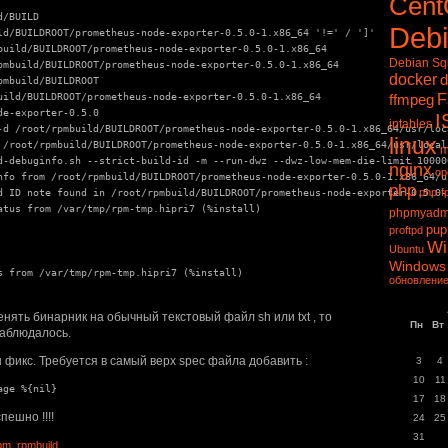
Cen
/BUILD

Deb
ld/BUILDROOT/prometheus-node-exporter-0.5.0-1.x86_64 '!=' / ']'

build/BUILDROOT/prometheus-node-exporter-0.5.0-1.x86_64

Debian S
pmbuild/BUILDROOT/prometheus-node-exporter-0.5.0-1.x86_64

docker
d
mbuild/BUILDROOT

uild/BUILDROOT/prometheus-node-exporter-0.5.0-1.x86_64

ffmpeg
F
e-exporter-0.5.0

I
iptables
-d /root/rpmbuild/BUILDROOT/prometheus-node-exporter-0.5.0-1.x86_64/usr/loca
linux
 /root/rpmbuild/BUILDROOT/prometheus-node-exporter-0.5.0-1.x86_64/usr/local/
m
d-debuginfo.sh --strict-build-id -m --run-dwz --dwz-low-mem-die-limit 10000
nginx
op
nfo from /root/rpmbuild/BUILDROOT/prometheus-node-exporter-0.5.0-1.x86_64/u
php
php-f
d ID note found in /root/rpmbuild/BUILDROOT/prometheus-node-exporter-0.5.0-
atus from /var/tmp/rpm-tmp.hipri7 (%install)

phpmyadm
pup
proftpd
Wi
Ubuntu
Windows
s from /var/tmp/rpm-tmp.hipri7 (%install)

обновление
нять бинарник на обычный текстовый файл sh или txt , то
Пн
Вт
наблюдалось.
 фикс. Требуется в самый верх spec файла добавить :
3
4
10
11
17
18
пешно !!!!
24
25
31
pm
,
rpmbuild