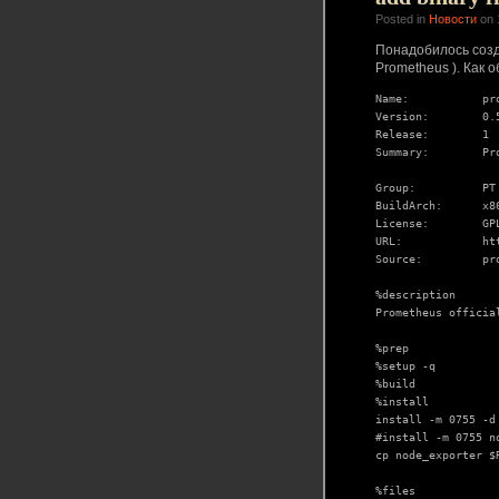
Posted in
Новости
on 
Понадобилось созд
Prometheus ). Как 
Name:           pr
Version:        0.5
Release:        1

Summary:        Pr
Group:          PT

BuildArch:      x86
License:        GPL
URL:            htt
Source:         pr
%description

Prometheus officia
%prep

%setup -q

%build

%install

install -m 0755 -d
#install -m 0755 n
cp node_exporter $
%files
