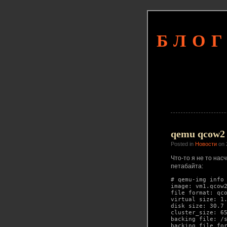
БЛОГ
qemu qcow2 
Posted in
Новости
on 
Что-то я не то нас
петабайта:
# qemu-img info 
image: vm1.qcow2
file format: qco
virtual size: 1.
disk size: 30.7 
cluster_size: 65
backing file: /s
backing file for