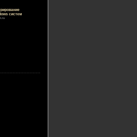
рирование
dows систем
m.ru