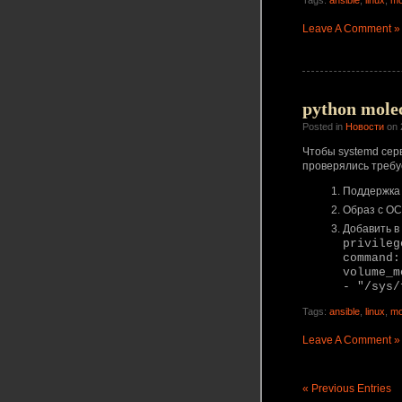
Tags:
ansible
,
linux
,
mo
Leave A Comment »
python molec
Posted in
Новости
on 
Чтобы systemd сер
проверялись требу
Поддержка 
Образ с ОС
Добавить в 
privileg
command:
volume_m
- "/sys/
Tags:
ansible
,
linux
,
mo
Leave A Comment »
« Previous Entries