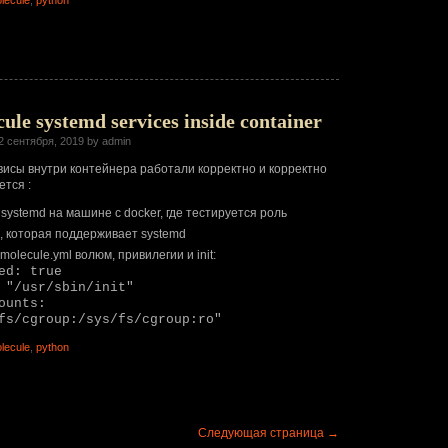
lecule
,
python
ule systemd services inside container
2 сентября, 2019 by admin
висы внутри контейнера работали корректно и корректно
ется :
systemd на машине с docker, где тестируется роль
, которая поддерживает systemd
molecule.yml волюм, привилегии и init:
ed: true
 "/usr/sbin/init"
ounts:
fs/cgroup:/sys/fs/cgroup:ro"
lecule
,
python
Следующая страница →