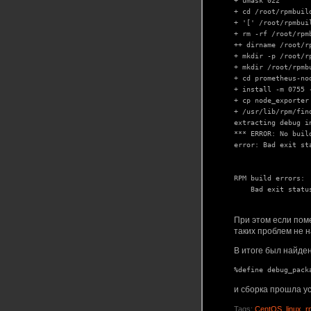
+ umask 022

+ cd /root/rpmbuild
+ '[' /root/rpmbui
+ rm -rf /root/rpm
++ dirname /root/r
+ mkdir -p /root/rp
+ mkdir /root/rpmb
+ cd prometheus-nod
+ install -m 0755 
+ cp node_exporter
+ /usr/lib/rpm/fin
extracting debug i
*** ERROR: No buil
error: Bad exit st
RPM build errors:

    Bad exit statu
При этом если поме
таких проблем не 
В итоге был найден
и сборка прошла ус
Tags:
CentOS
,
linux
,
r