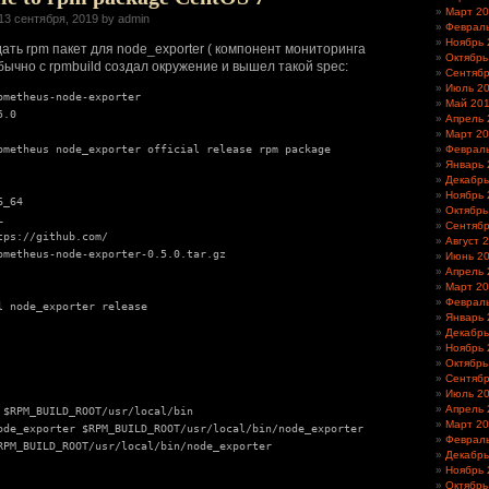
Март 2
13 сентября, 2019 by admin
Феврал
Ноябрь 
ать rpm пакет для node_exporter ( компонент мониторинга
Октябрь
обычно с rpmbuild создал окружение и вышел такой spec:
Сентябр
Июль 2
ometheus-node-exporter

Май 20
.0

Апрель 
Март 2
ometheus node_exporter official release rpm package

Феврал
Январь 
Декабрь
Ноябрь 
_64

Октябрь


Сентябр
ps://github.com/

Август 
ometheus-node-exporter-0.5.0.tar.gz

Июнь 2
Апрель 
Март 2
Феврал
l node_exporter release

Январь 
Декабрь
Ноябрь 
Октябрь
Сентябр
Июль 2
Апрель 
 $RPM_BUILD_ROOT/usr/local/bin

Март 2
ode_exporter $RPM_BUILD_ROOT/usr/local/bin/node_exporter

Феврал
RPM_BUILD_ROOT/usr/local/bin/node_exporter

Декабрь
Ноябрь 
Октябрь