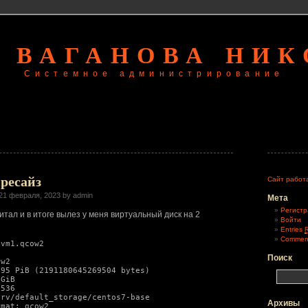
 ВАГАНОВА НИ
Системное администрирование
ресайз
Сайт работ
21 февраля, 2023 by admin
Мета
Регистр
читал и в итоге вылез у меня виртуальный диск на 2
Войти
Entries
Commen
vm1.qcow2



Поиск
w2

95 PiB (2191180645269504 bytes)

GiB

536

rv/default_storage/centos7-base

Архивы
mat: qcow2
