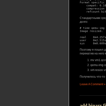
Format specific 
    compat: 0.10

    compression type: zlib

    refcount b
Стандартными сред
долго:
# time qemu-img 
Image resized.

real    0m4.257s
user    0m2.515s
Поэтому я пошел др
перекатив на него
mv vm1.qco
qemu-img cr
virt-resize
Получилось что-то 
Leave A Comment »
add binary f