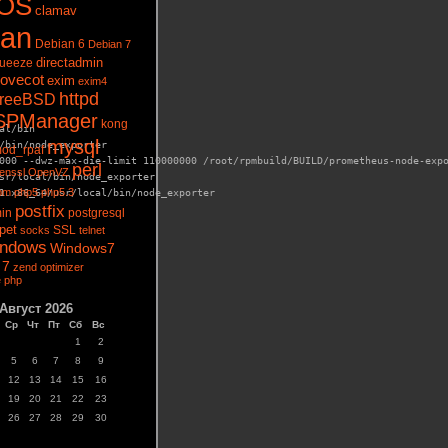
tOS
clamav
ian
Debian 6
Debian 7
directadmin
queeze
ovecot
exim
exim4
httpd
reeBSD
SPManager
kong
l/bin

mysql
bin/node_exporter

od_rpaf
000 --dwz-max-die-limit 110000000 /root/rpmbuild/BUILD/prometheus-node-expo
perl
enssl
OpenVZ
sr/local/bin/node_exporter

pm
php5
php5.3
1.x86_64/usr/local/bin/node_exporter

postfix
in
postgresql
pet
socks
SSL
telnet
ndows
Windows7
 7
zend optimizer
 php
Август 2026
Ср
Чт
Пт
Сб
Вс
1
2
5
6
7
8
9
12
13
14
15
16
19
20
21
22
23
26
27
28
29
30