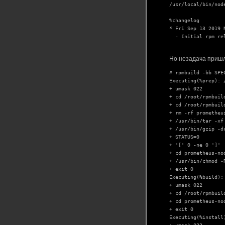
/usr/local/bin/node
%changelog

* Fri Sep 13 2019 
  - Initial rpm re
Но незадача пришла
# rpmbuild -bb SPE
Executing(%prep): 
+ umask 022

+ cd /root/rpmbuild
+ cd /root/rpmbuild
+ rm -rf prometheu
+ /usr/bin/tar -xf 
+ /usr/bin/gzip -d
+ STATUS=0

+ '[' 0 -ne 0 ']'

+ cd prometheus-nod
+ /usr/bin/chmod -
+ exit 0

Executing(%build):
+ umask 022

+ cd /root/rpmbuild
+ cd prometheus-nod
+ exit 0

Executing(%install