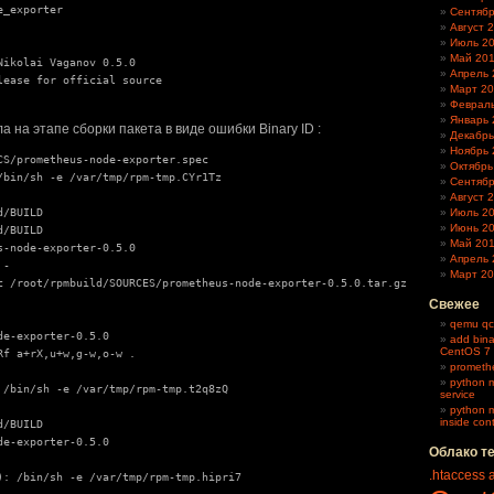
_exporter

Сентябр
Август 
Июль 2
Май 20
Nikolai Vaganov 0.5.0

Апрель 
lease for official source

Март 20
Февраль
Январь 
 на этапе сборки пакета в виде ошибки Binary ID :
Декабрь
Ноябрь 
CS/prometheus-node-exporter.spec

Октябрь
/bin/sh -e /var/tmp/rpm-tmp.CYr1Tz

Сентябр
Август 
/BUILD

Июль 2
Июнь 2
/BUILD

Май 20
s-node-exporter-0.5.0

Апрель 
-

Март 2
c /root/rpmbuild/SOURCES/prometheus-node-exporter-0.5.0.tar.gz

Свежее
qemu qc
e-exporter-0.5.0

add bina
CentOS 7
Rf a+rX,u+w,g-w,o-w .

promethe
python m
 /bin/sh -e /var/tmp/rpm-tmp.t2q8zQ

service
python m
inside con
/BUILD

e-exporter-0.5.0

Облако т
.htaccess
): /bin/sh -e /var/tmp/rpm-tmp.hipri7
