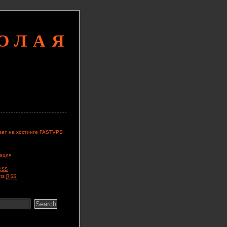
КОЛАЯ
ает на хостинге FASTVPS
ация
RSS
ts
RSS