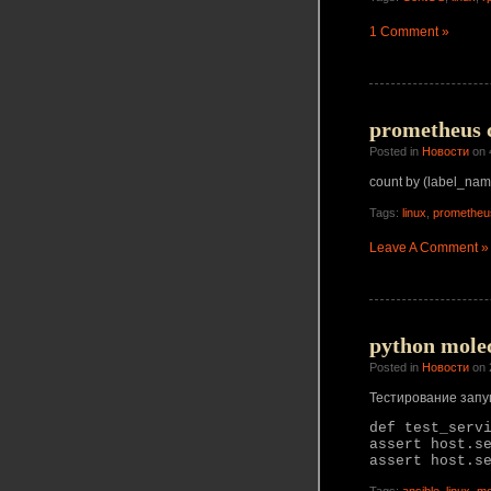
1 Comment »
prometheus c
Posted in
Новости
on 
count by (label_nam
Tags:
linux
,
prometheu
Leave A Comment »
python molec
Posted in
Новости
on 
Тестирование запу
def test_serv
assert host.s
assert host.s