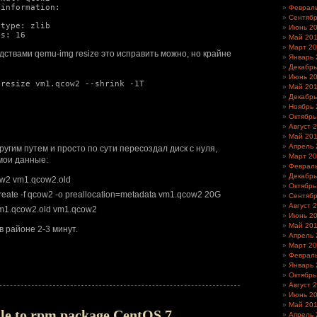
information:

Феврал
Сентябр
Июнь 2
its: 16
Май 20
Март 2
ствами qemu-img resize это исправить можно, но крайне
Январь 
Декабрь
Июнь 2
resize vm1.qcow2 --shrink -1T

Май 20
Декабрь
Ноябрь 


Октябрь


Август 
Май 20
Апрель 
угим путем и просто по сути пересоздал диск с нуля,
Март 2
 мои данные:
Феврал
Декабрь
w2 vm1.qcow2.old
Октябрь
eate -f qcow2 -o preallocation=metadata vm1.qcow2 20G
Сентябр
Август 
 vm1.qcow2.old vm1.qcow2
Июнь 2
Май 20
в районе 2-3 минут.
Апрель 
Март 2
Феврал
Январь 
Октябрь
Август 
Июнь 2
Май 20
ile to rpm package CentOS 7
Апрель 