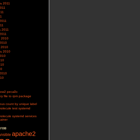
ь 2011
2011
011
11
2011
11
 2011
2011
 2010
2010
 2010
ь 2010
2010
010
010
10
2010
010
ow2 ресайз
ry file to rpm package
us count by unique label
olecule test systemd
olecule systemd services
tainer
егов
apache2
ansible