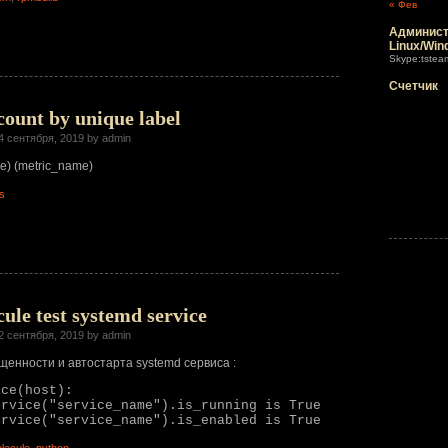
« Фев
Админист
Linux/Win
Skype:tstea
Счетчик
ount by unique label
4 сентября, 2019 by admin
e) (metric_name)
s
ule test systemd service
2 сентября, 2019 by admin
щенности и автостарта systemd сервиса :
ice(host):
ervice("service_name").is_running is True
ervice("service_name").is_enabled is True