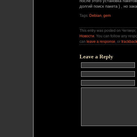
после этого установка пакето
долгий поиск пакета ) , но за
Tags:
Debian
,
gem
This entry was posted on Четверг, 
Новости
. You can follow any respo
can
leave a response
, or
trackbac
Leave a Reply