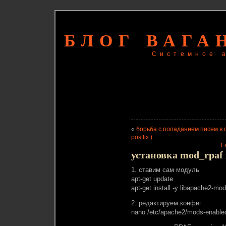
БЛОГ ВАГА
Системное 
«
борьба с попаданием писем в с
postfix )
F
установка mod_rpaf 
1. ставим сам модуль
apt-get update
apt-get install -y libapache2-mod
2. редактируем конфиг
nano /etc/apache2/mods-enabled