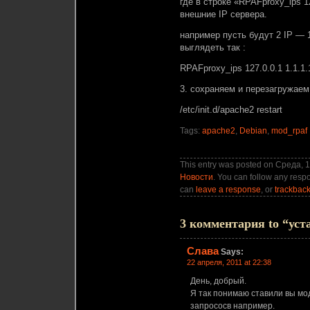
где в строке «RPAFproxy_ips 1
внешние IP сервера.
например пусть будут 2 IP — 1.
выглядеть так :
RPAFproxy_ips 127.0.0.1 1.1.1.1
3. сохраняем и перезагружаем
/etc/init.d/apache2 restart
Tags:
apache2
,
Debian
,
mod_rpaf
This entry was posted on Среда, 1
Новости
. You can follow any respo
can
leave a response
, or
trackbac
3 комментария to “уст
Слава
Says:
22 апреля, 2011 at 22:38
День, добрый.
Я так понимаю ставили вы мод
запрососв например.