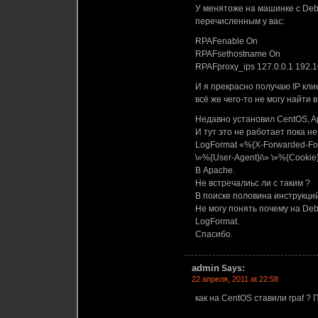
У менятоже на машинке с Deb
перечисленным у вас:
RPAFenable On
RPAFsethostname On
RPAFproxy_ips 127.0.0.1 192.1
И я прекрасно получаю IP кли
всё же чего-то не могу найти 
Недавно установил CentOS, A
И тут это не работает пока н
LogFormat «%{X-Forwarded-For}
\»%{User-Agent}i\» \»%{Cookie
В Apache.
Не встречалиьс ли с таким ?
В поиске половина инструкций
Не могу понять почему на De
LogFormat.
Cпасибо.
admin
Says:
22 апреля, 2011 at 22:58
как на CentOS ставили rpaf ? 