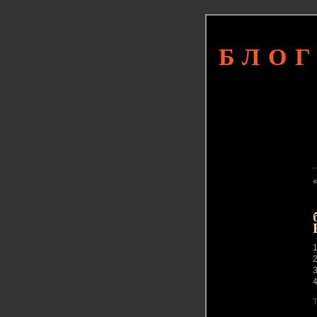
БЛОГ
3
4
T