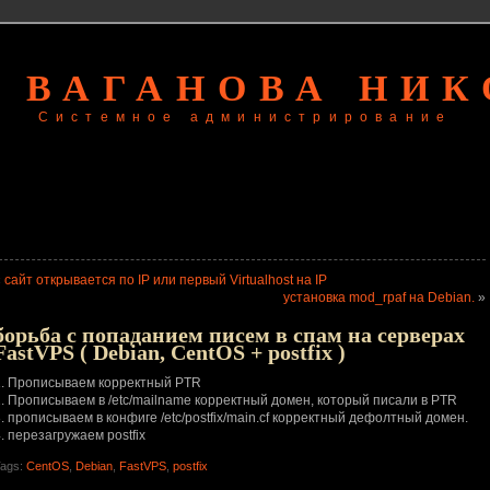
 ВАГАНОВА НИ
Системное администрирование
«
сайт открывается по IP или первый Virtualhost на IP
установка mod_rpaf на Debian.
»
борьба с попаданием писем в спам на серверах
FastVPS ( Debian, CentOS + postfix )
1. Прописываем корректный PTR
2. Прописываем в /etc/mailname корректный домен, который писали в PTR
. прописываем в конфиге /etc/postfix/main.cf корректный дефолтный домен.
. перезагружаем postfix
ags:
CentOS
,
Debian
,
FastVPS
,
postfix