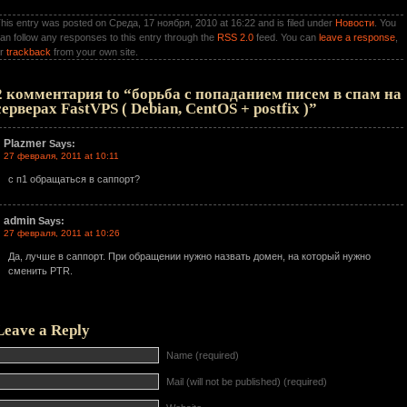
his entry was posted on Среда, 17 ноября, 2010 at 16:22 and is filed under
Новости
. You
an follow any responses to this entry through the
RSS 2.0
feed. You can
leave a response
,
or
trackback
from your own site.
2 комментария to “борьба с попаданием писем в спам на
серверах FastVPS ( Debian, CentOS + postfix )”
Plazmer
Says:
27 февраля, 2011 at 10:11
с п1 обращаться в саппорт?
admin
Says:
27 февраля, 2011 at 10:26
Да, лучше в саппорт. При обращении нужно назвать домен, на который нужно
сменить PTR.
Leave a Reply
Name (required)
Mail (will not be published) (required)