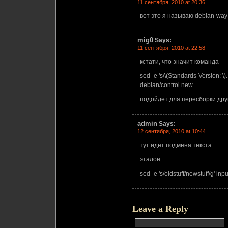
11 сентября, 2010 at 20:36
вот это я называю debian-wa
mig0
Says:
11 сентября, 2010 at 22:58
кстати, что значит команда
sed -e 's/\(Standards-Version: \).
debian/control.new
подойдет для пересборки дру
admin
Says:
12 сентября, 2010 at 10:44
тут идет подмена текста.
эталон :
sed -e 's/oldstuff/newstuff/g' 
Leave a Reply