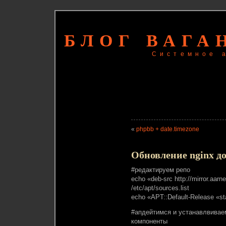
БЛОГ ВАГА
Системное 
«
phpbb + date.timezone
Обновление nginx до 
#редактируем репо
echo «deb-src http://mirror.aar
/etc/apt/sources.list
echo «APT::Default-Release «sta
#апдейтимся и устанавлвивае
компоненты