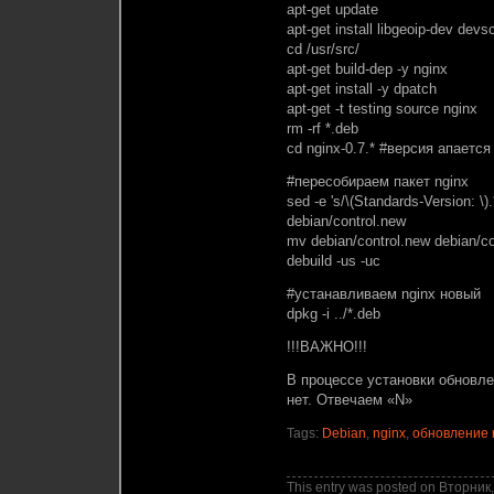
apt-get update
apt-get install libgeoip-dev devsc
cd /usr/src/
apt-get build-dep -y nginx
apt-get install -y dpatch
apt-get -t testing source nginx
rm -rf *.deb
cd nginx-0.7.* #версия апаетс
#пересобираем пакет nginx
sed -e 's/\(Standards-Version: \).
debian/control.new
mv debian/control.new debian/co
debuild -us -uc
#устанавливаем nginx новый
dpkg -i ../*.deb
!!!ВАЖНО!!!
В процессе установки обновле
нет. Отвечаем «N»
Tags:
Debian
,
nginx
,
обновление 
This entry was posted on Вторник,