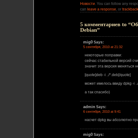
Новости
. You can follow any respo
can
leave a response
, or
trackbac
5 комментариев to “Об
Debian”
mig0
Says:
5 сентября, 2010 at 21:32
некоторые поправки:
сейчас стабильной версий счи
значит эта версия меняться н
[quote]deb -i ../*.deb[/quote]
может имелось ввиду dpkg -i ..
а так спасибо)
admin
Says:
6 сентября, 2010 at 9:41
насчет dpkg вы абсолютно пр
mig0
Says: