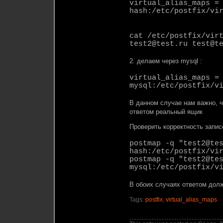
virtual_alias_maps =
hash:/etc/postfix/vi
cat /etc/postfix/vir
test2@test.ru test@t
2. делаем через mysql :
virtual_alias_maps =
mysql:/etc/postfix/v
В данном случае нам важно, 
ответом реальный ящик
Проверить корректность запис
postmap -q "test2@te
hash:/etc/postfix/vi
postmap -q "test2@te
mysql:/etc/postfix/v
В обоих случаях ответом долж
Tags:
postfix
,
virtual_alias_maps