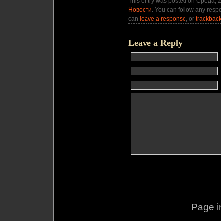
This entry was posted on Среда, 2
Новости
. You can follow any respo
can
leave a response
, or
trackbac
Leave a Reply
Page i