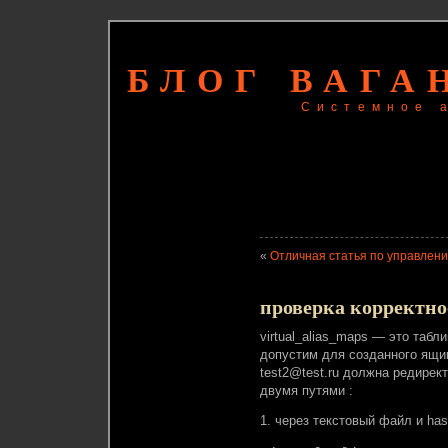
БЛОГ ВАГА
Системное 
«
Отличная статья по управлению
проверка корректнос
virtual_alias_maps — это таб
допустим для созданного ящика
test2@test.ru должна редирект
двумя путями :
1. через текстовый файл и has