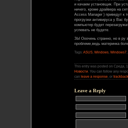
и качаем установщик. При ус
ничего, кроме драйвера на сет
Access Manager ) приведут к т
прогрузки антивируса у Вас б
компьютер будет перезагружат
успевать не будете.
ЗЫ Ооочень странно, но в ру 
проблеме,ведь материнка бол
Tags:
ASUS
,
Windows
,
Windows7
This entry was posted on Среда, 1
Новости
. You can follow any respo
can
leave a response
, or
trackbac
Leave a Reply