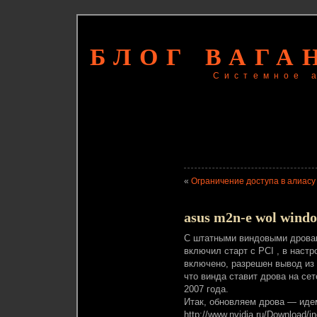
БЛОГ ВАГА
Системное 
«
Ограничение доступа в алиасу
asus m2n-e wol windo
С штатными виндовыми дровами
включил старт с PCI , в наст
включено, разрешен вывод из S
что винда ставит дрова на сете
2007 года.
Итак, обновляем дрова — иде
http://www.nvidia.ru/Download