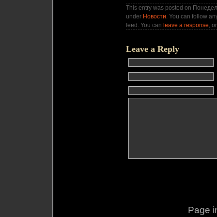
This entry was posted on Понедель
under
Новости
. You can follow an
feed. You can
leave a response
, o
Leave a Reply
Page i