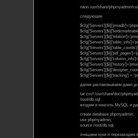
nano /usr/share/phpmyadmin/con
следующее
$cfg['Servers'][$i]['pmadb']='ph
$cfg['Servers'][$i]['bookmarktab
$cfg['Servers'][$i]['relation']='pma
$cfg['Servers'][$i]['table_info']='
$cfg['Servers'][$i]['table_coords
$cfg['Servers'][$i]['pdf_pages']
$cfg['Servers'][$i]['column_info'
$cfg['Servers'][$i]['history']='pma
$cfg['Servers'][$i]['designer_co
$cfg['Servers'][$i]['tracking'] = ‘
далее распаковываем дамп дл
tar zxvf /usr/share/doc/phpmya
/root/db.sql
входим в консоль MySQL и д
create database phpmyadmin;
use phpmyadmin;
source /root/db.sql;
очищаем куки и перезаходим 