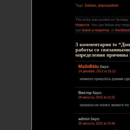
Tags:
Debian
,
phpmyadmin
This entry was posted on Четверг, 
Новости
. You can follow any respo
can
leave a response
, or
trackbac
3 комментария to “До
работы со связанными
определения причины 
Ma3oBblu
Says:
14 декабря, 2012 at 15:12
немного пришлось руками сде
Виктор
Says:
28 августа, 2015 at 12:22
нихрена не понял, можете по
admin
Says:
30 августа, 2015 at 13:46