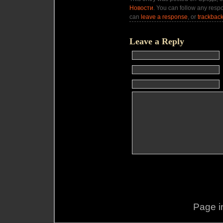
Новости
. You can follow any respo
can
leave a response
, or
trackbac
Leave a Reply
Page i