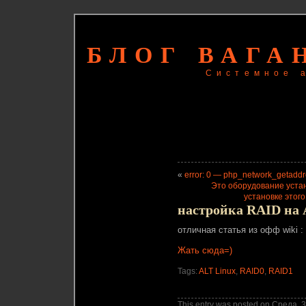
БЛОГ ВАГА
Системное 
«
error: 0 — php_network_getaddres
Это оборудование уста
установке этог
настройка RAID на A
отличная статья из офф wiki :
Жать сюда=)
Tags:
ALT Linux
,
RAID0
,
RAID1
This entry was posted on Среда, 3