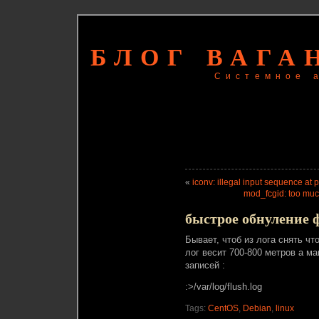
БЛОГ ВАГА
Системное 
«
iconv: illegal input sequence at p
mod_fcgid: too muc
быстрое обнуление ф
Бывает, чтоб из лога снять чт
лог весит 700-800 метров а м
записей :
:>/var/log/flush.log
Tags:
CentOS
,
Debian
,
linux