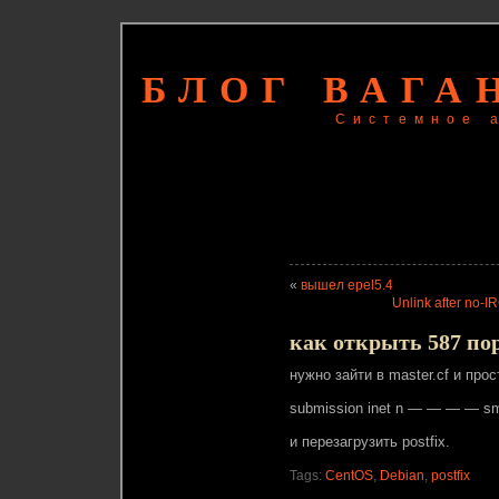
БЛОГ ВАГА
Системное 
«
вышел epel5.4
Unlink after no-I
как открыть 587 порт
нужно зайти в master.cf и про
submission inet n — — — — s
и перезагрузить postfix.
Tags:
CentOS
,
Debian
,
postfix