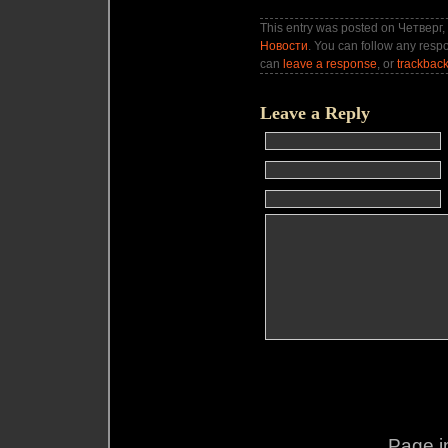
This entry was posted on Четверг,
Новости
. You can follow any respo
can
leave a response
, or
trackbac
Leave a Reply
Page i