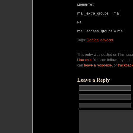
меняйте :
mail_extra_groups = mail
на
mail_access_groups = mail
Tags:
Debian
,
dovecot
This entry was posted on Пятница, 
Новости
. You can follow any respo
can
leave a response
, or
trackbac
Leave a Reply