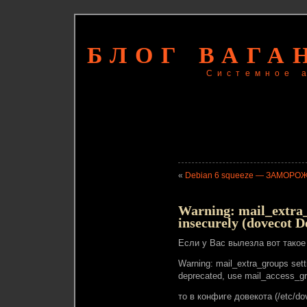
БЛОГ ВАГА
Системное 
«
Debian 6 squeeze — ЗАМОРОЖ
Warning: mail_extra_
insecurely (dovecot D
Если у Вас вылезла вот такое
Warning: mail_extra_groups sett
deprecated, use mail_access_gro
то в конфиге довекота (/etc/do