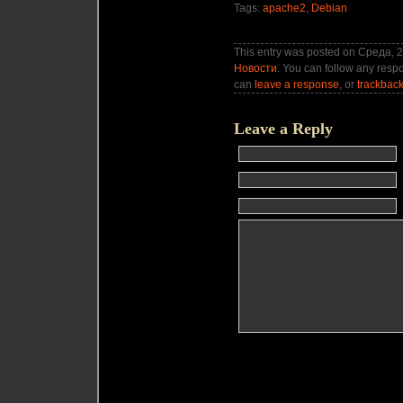
Tags:
apache2
,
Debian
This entry was posted on Среда, 2
Новости
. You can follow any respo
can
leave a response
, or
trackbac
Leave a Reply