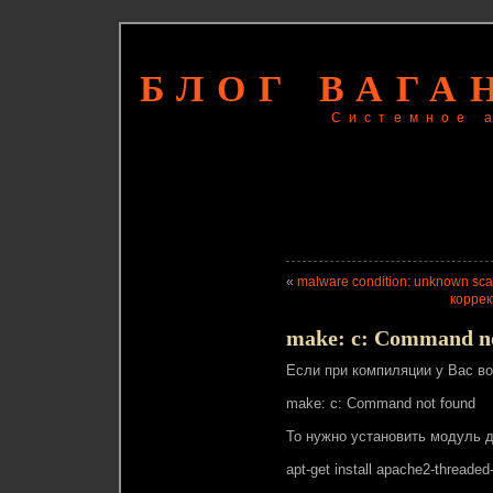
БЛОГ ВАГА
Системное 
«
malware condition: unknown scan
коррек
make: c: Command no
Если при компиляции у Вас во
make: c: Command not found
То нужно установить модуль д
apt-get install apache2-threaded