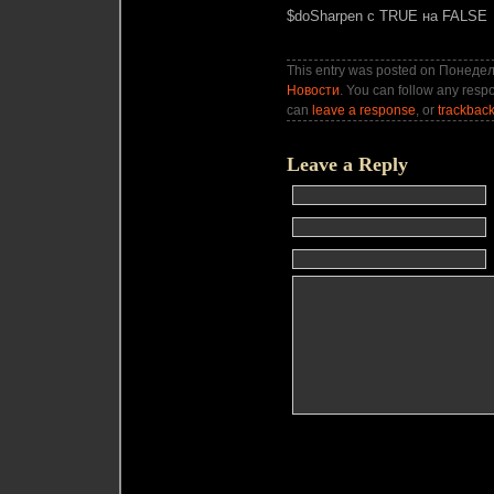
$doSharpen с TRUE на FALSE
This entry was posted on Понедель
Новости
. You can follow any respo
can
leave a response
, or
trackbac
Leave a Reply