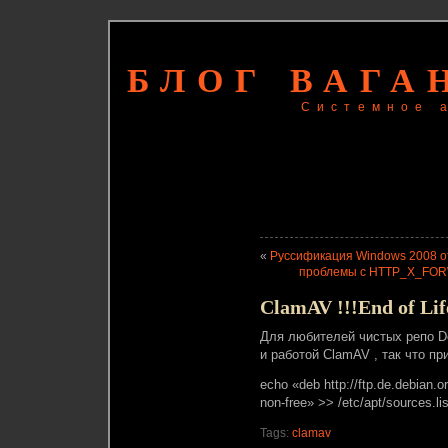
БЛОГ ВАГА
Системное 
«
Руссификация Windows 2008 о
проблемы с HTTP_X_FOR
ClamAV !!!End of Lif
Для любителей чистых репо D
и работой ClamAV , так что при
echo «deb http://ftp.de.debian.or
non-free» >> /etc/apt/sources.lis
Tags:
clamav