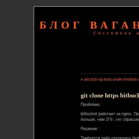
БЛОГ ВАГА
Системное 
«
aircrack-ng tools under Armbian 
git clone https bitbuc
Проблема :
bitbucket работает за nginx. П
больше, чем 1Гб , гит сбрасы
Решение :
Требуется либо отключить буф