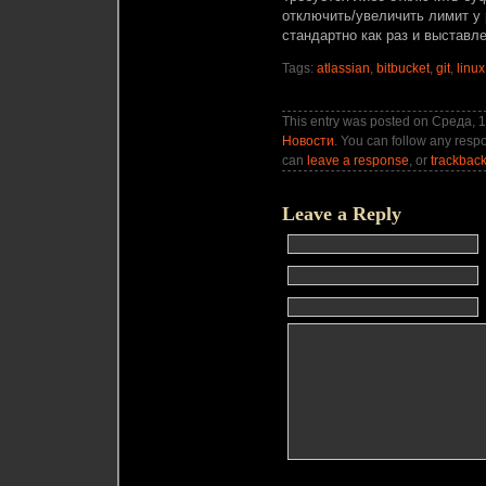
отключить/увеличить лимит у
стандартно как раз и выставле
Tags:
atlassian
,
bitbucket
,
git
,
linux
This entry was posted on Среда, 15
Новости
. You can follow any respo
can
leave a response
, or
trackbac
Leave a Reply