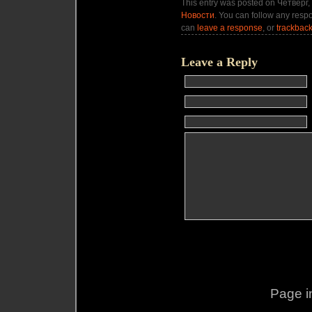
This entry was posted on Четверг, 
Новости
. You can follow any respo
can
leave a response
, or
trackbac
Leave a Reply
Page i