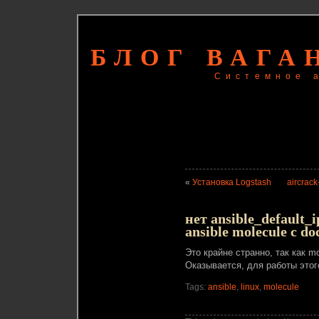
БЛОГ ВАГА
Системное 
«
Установка Logstash
aircrack
нет ansible_default
ansible molecule c d
Это крайне странно, так как m
Оказывается, для работы этого
Tags:
ansible
,
linux
,
molecule