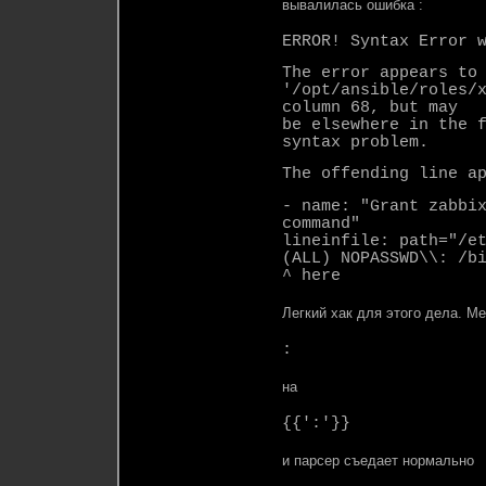
вывалилась ошибка :
ERROR! Syntax Error 
The error appears to
'/opt/ansible/roles/
column 68, but may
be elsewhere in the 
syntax problem.
The offending line a
- name: "Grant zabbi
command"
lineinfile: path="/e
(ALL) NOPASSWD\\: /b
^ here
Легкий хак для этого дела. М
:
на
{{':'}}
и парсер съедает нормально