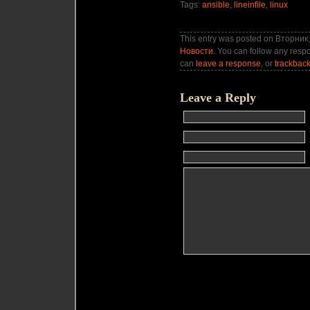
Tags:
ansible
,
lineinfile
,
linux
This entry was posted on Вторник, 
Новости
. You can follow any respo
can
leave a response
, or
trackbac
Leave a Reply