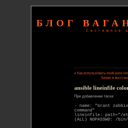
БЛОГ ВАГА
Системное 
«
Как использовать multi-pass lo
Бекап и восстан
ansible lineinfile colo
При добавлении таска:
- name: "Grant zabbi
command"
lineinfile: path="/e
(ALL) NOPASSWD: /bin