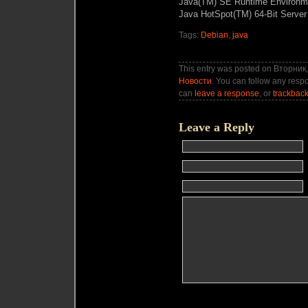
Java(TM) SE Runtime Environmen
Java HotSpot(TM) 64-Bit Server
Tags:
Debian
,
java
This entry was posted on Вторник,
Новости
. You can follow any respo
can
leave a response
, or
trackbac
Leave a Reply