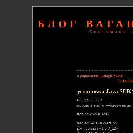
БЛОГ ВАГА
Системное 
«
управление Google Wave
проверка
установка Java SDK
apt-get update
apt-get install -y —force-yes su
вот собсно и все)
server:~# java -version
java version «1.6.0_12»