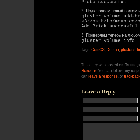
Probe successful
2. Подключаем новый волюм 
gluster volume add-b
s3:/path/to/mounted/
Add Brick successful
3. Проверяем теперь на любом
gluster volume info
Tags:
CentOS
,
Debian
,
glusterfs
,
l
This entry was posted on Пятница,
Новости
. You can follow any respo
can
leave a response
, or
trackbac
Leave a Reply