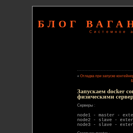
БЛОГ ВАГА
Системное 
«
Отладка при запуске контейне
Б
Запускаем docker co
физическими серве
Серверы :
node1 - master - ext
node2 - slave - exte
node3 - slave - exte