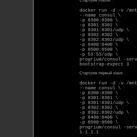
Стартуем master :
docker run -d -v /mn
--name consul \
-p 8300:8300 \
-p 8301:8301 \
-p 8301:8301/udp \
-p 8302:8302 \
-p 8302:8302/udp \
-p 8400:8400 \
-p 8500:8500 \
-p 53:53/udp \
progrium/consul -ser
bootstrap-expect 3
Стартуем первый slave :
docker run -d -v /mn
--name consul \
-p 8300:8300 \
-p 8301:8301 \
-p 8301:8301/udp \
-p 8302:8302 \
-p 8302:8302/udp \
-p 8400:8400 \
-p 8500:8500 \
progrium/consul -ser
1.1.1.1