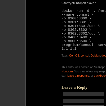
Стартуем второй slave :
docker run -d -v /mn
--name consul \
-p 8300:8300 \
-p 8301:8301 \
-p 8301:8301/udp \
-p 8302:8302 \
-p 8302:8302/udp \
-p 8400:8400 \
-p 8500:8500 \
progrium/consul -ser
1.1.1.1
Tags:
CentOS
,
consul
,
Debian
,
doc
This entry was posted on Четверг, 
Новости
. You can follow any respo
can
leave a response
, or
trackbac
Leave a Reply