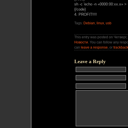
sh -c 'echo -n «0000:00:xx.x» > 
{/code}
4. PROFIT!!!!
Tags:
Debian
,
linux
,
usb
This entry was posted on Четверг, 
Новости
. You can follow any respo
can
leave a response
, or
trackbac
Leave a Reply