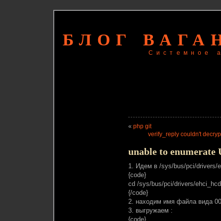
БЛОГ ВАГА
Системное 
«
php git
verify_reply couldn't decryp
unable to enumerate 
1. Идем в /sys/bus/pci/drivers/
{code}
cd /sys/bus/pci/drivers/ehci_hcd
{/code}
2. находим имя файла вида 000
3. выгружаем :
{code}