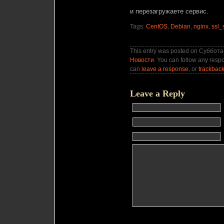
и перезагружаете сервис.
Tags:
CentOS
,
Debian
,
nginx
,
ssl_
This entry was posted on Суббота,
Новости
. You can follow any respo
can
leave a response
, or
trackbac
Leave a Reply