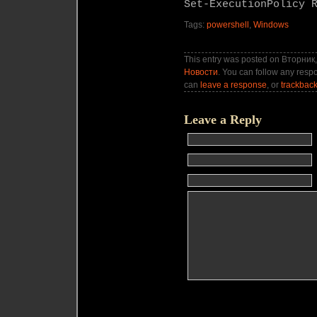
Set-ExecutionPolicy 
Tags:
powershell
,
Windows
This entry was posted on Вторник,
Новости
. You can follow any respo
can
leave a response
, or
trackbac
Leave a Reply