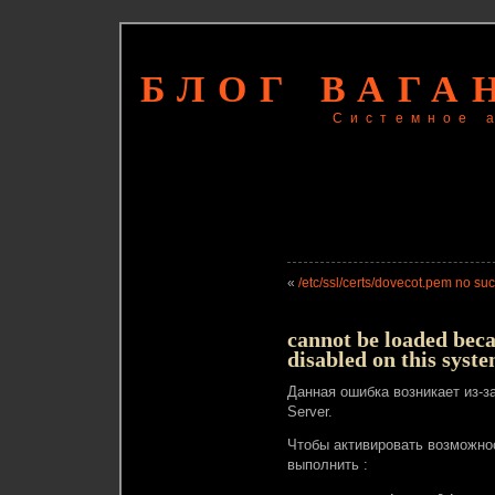
БЛОГ ВАГА
Системное 
«
/etc/ssl/certs/dovecot.pem no such
cannot be loaded becau
disabled on this syst
Данная ошибка возникает из-з
Server.
Чтобы активировать возможнос
выполнить :