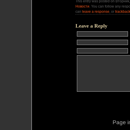
This entry was posted on Вторник,
Новости
. You can follow any respo
can
leave a response
, or
trackbac
Leave a Reply
Page i