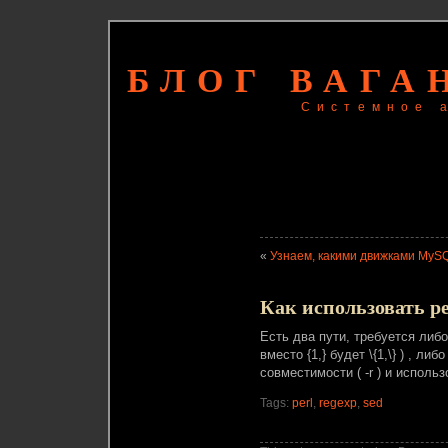
БЛОГ ВАГА
Системное 
«
Узнаем, какими движками MyS
Как использовать per
Есть два пути, требуется либ
вместо {1,} будет \{1,\} ) , л
совместимости ( -r ) и использо
Tags:
perl
,
regexp
,
sed