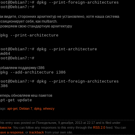
root@Debian7:~# dpkg --print-foreign-architectures
root@Debian7:~#
как видите, сторонних архитектур не установлено, хотя наша система
озиционирует себя, как multiarch.
проверяем свою стандартную архитектуру
dpkg --print-architecture
root@Debian7:~# dpkg --print-architecture
amd64
root@Debian7:~#
добавляем поддержку i386
dpkg --add-architecture i386
root@Debian7:~# dpkg --print-foreign-architectures
i386
теперь обновляем кеш пакетов
apt-get update
ags:
apt-get
,
Debian 7
,
dpkg
,
wheezy
his entry was posted on Понедельник, 9 декабря, 2013 at 22:17 and is filed under
Новости
. You can follow any responses to this entry through the
RSS 2.0
feed. You can
eave a response
, or
trackback
from your own site.