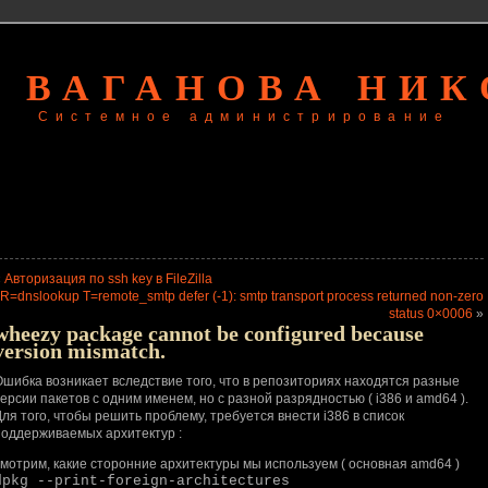
 ВАГАНОВА НИ
Системное администрирование
«
Авторизация по ssh key в FileZilla
R=dnslookup T=remote_smtp defer (-1): smtp transport process returned non-zero
status 0×0006
»
wheezy package cannot be configured because
version mismatch.
Ошибка возникает вследствие того, что в репозиториях находятся разные
ерсии пакетов с одним именем, но с разной разрядностью ( i386 и amd64 ).
ля того, чтобы решить проблему, требуется внести i386 в список
поддерживаемых архитектур :
смотрим, какие сторонние архитектуры мы используем ( основная amd64 )
dpkg --print-foreign-architectures