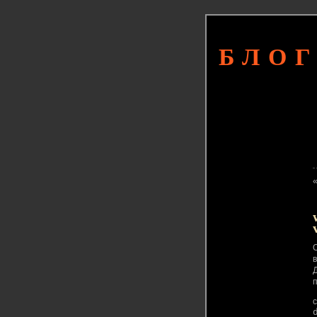
БЛОГ
в
Д